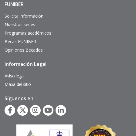
FUNIBER
Enlaces
de
interés
Solicita información
Nuestras sedes
Programas académicos
Becas FUNIBER
Opiniones Becados
Información Legal
Pie
de
página
Aviso legal
Mapa del sitio
Síguenos en: