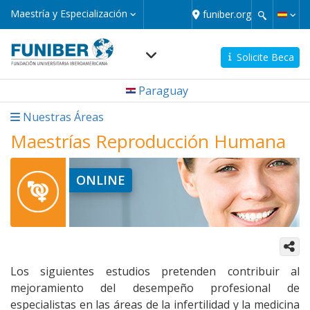
Pasar
Maestría
Maestría y Especialización
funiber.org
y
al
Especialización
contenido
principal
Solicite Beca
Navegación
Paraguay
principal
micro
Nuestras Áreas
Maestrías Reproducción Humana
ONLINE
Los siguientes estudios pretenden contribuir al
mejoramiento del desempeño profesional de
especialistas en las áreas de la infertilidad y la medicina