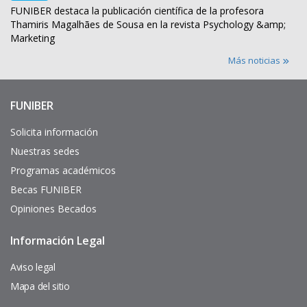
FUNIBER destaca la publicación científica de la profesora
Thamiris Magalhães de Sousa en la revista Psychology &amp;
Marketing
Más noticias
FUNIBER
Enlaces
de
interés
Solicita información
Nuestras sedes
Programas académicos
Becas FUNIBER
Opiniones Becados
Información Legal
Pie
de
página
Aviso legal
Mapa del sitio